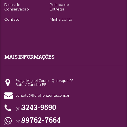
Dicas de
Política de
Conservação
Entrega
Contato
Minha conta
MAIS INFORMAÇÕES
Praça Miguel Couto - Quiosque 02
Batel / Curitiba-PR
contato@florahorizonte.com.br
3243-9590
(41)
99762-7664
(41)