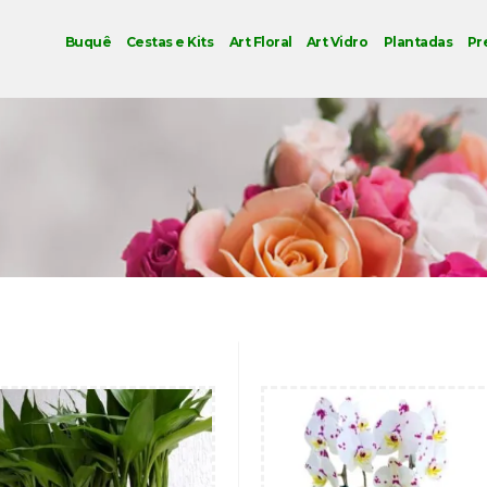
Buquê
Cestas e Kits
Art Floral
Art Vidro
Plantadas
Pr