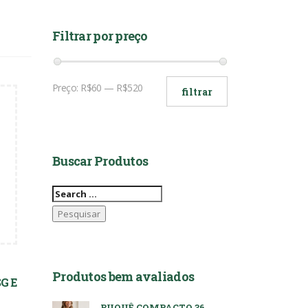
Filtrar por preço
Preço
Preço
Preço:
R$60
—
R$520
filtrar
mínimo
máximo
Buscar Produtos
Pesquisar
por:
Produtos bem avaliados
G E
BUQUÊ COMPACTO 36