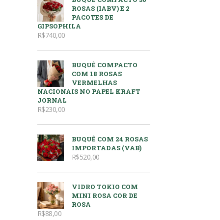
ROSAS (IABV) E 2
PACOTES DE
GIPSOPHILA
R$
740,00
BUQUÊ COMPACTO
COM 18 ROSAS
VERMELHAS
NACIONAIS NO PAPEL KRAFT
JORNAL
R$
230,00
BUQUÊ COM 24 ROSAS
IMPORTADAS (VAB)
R$
520,00
VIDRO TOKIO COM
MINI ROSA COR DE
ROSA
R$
88,00