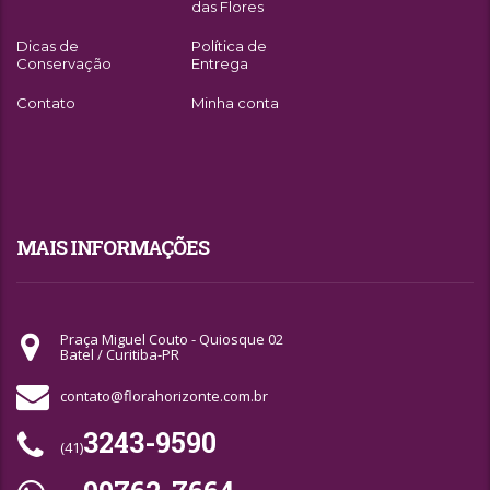
das Flores
Dicas de
Política de
Conservação
Entrega
Contato
Minha conta
MAIS INFORMAÇÕES
Praça Miguel Couto - Quiosque 02
Batel / Curitiba-PR
contato@florahorizonte.com.br
3243-9590
(41)