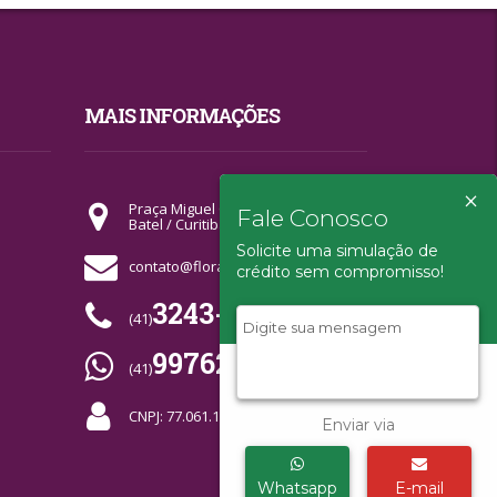
MAIS INFORMAÇÕES
×
Praça Miguel Couto - Quiosque 02
Fale Conosco
Batel / Curitiba-PR
Solicite uma simulação de
contato@florahorizonte.com.br
crédito sem compromisso!
3243-9590
(41)
99762-7664
(41)
CNPJ: 77.061.109/0001-63
Enviar via
Whatsapp
E-mail