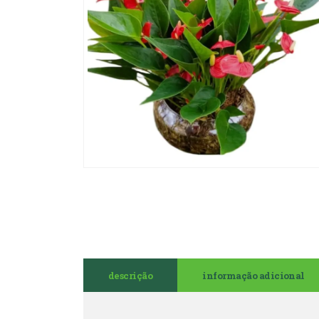
descrição
informação adicional