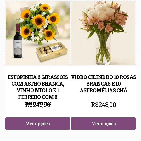
ESTOPINHA 6 GIRASSOIS
VIDRO CILINDRO 10 ROSAS
COM ASTRO BRANCA,
BRANCAS E 10
VINHO MIOLO E 1
ASTROMÉLIAS CHÁ
FERRERO COM 8
UNIDADES
R$
245,00
R$
248,00
Ver opções
Ver opções