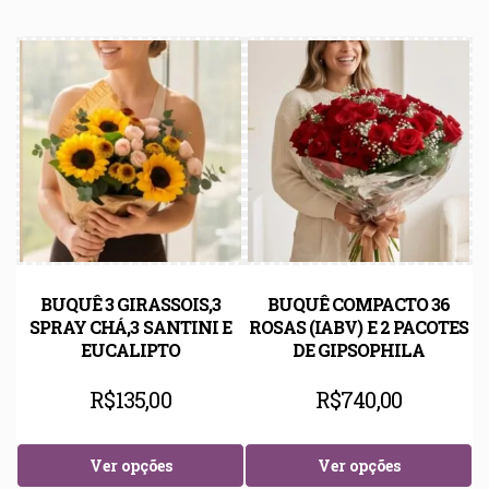
BUQUÊ 3 GIRASSOIS,3
BUQUÊ COMPACTO 36
SPRAY CHÁ,3 SANTINI E
ROSAS (IABV) E 2 PACOTES
EUCALIPTO
DE GIPSOPHILA
R$
135,00
R$
740,00
Ver opções
Ver opções