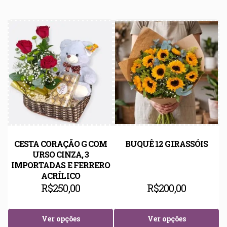
CESTA CORAÇÃO G COM
BUQUÊ 12 GIRASSÓIS
URSO CINZA, 3
IMPORTADAS E FERRERO
ACRÍLICO
R$
250,00
R$
200,00
Ver opções
Ver opções