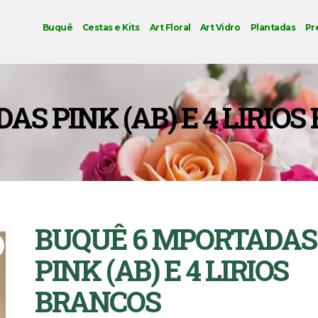
Buquê
Cestas e Kits
Art Floral
Art Vidro
Plantadas
Pr
S PINK (AB) E 4 LIRIO
BUQUÊ 6 MPORTADAS
PINK (AB) E 4 LIRIOS
BRANCOS