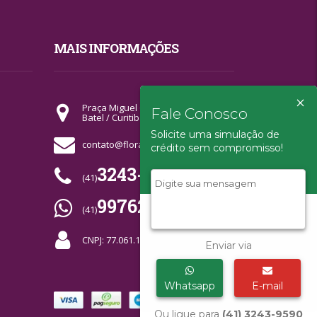
MAIS INFORMAÇÕES
×
Praça Miguel Couto - Quiosque 02
Fale Conosco
Batel / Curitiba-PR
Solicite uma simulação de
contato@florahorizonte.com.br
crédito sem compromisso!
3243-9590
(41)
99762-7664
(41)
CNPJ: 77.061.109/0001-63
Enviar via
Whatsapp
E-mail
Ou ligue para
(41) 3243-9590