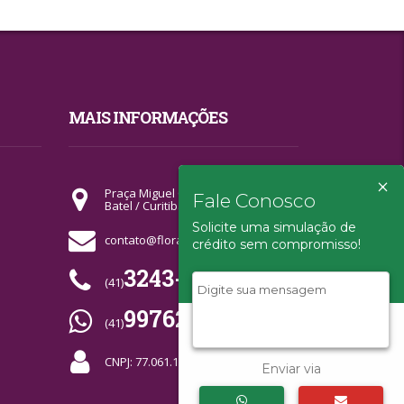
MAIS INFORMAÇÕES
×
Praça Miguel Couto - Quiosque 02
Fale Conosco
Batel / Curitiba-PR
Solicite uma simulação de
contato@florahorizonte.com.br
crédito sem compromisso!
3243-9590
(41)
99762-7664
(41)
CNPJ: 77.061.109/0001-63
Enviar via