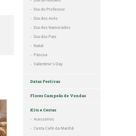
Dia do Homem
Dia do Professor
Dia dos Avós
Dia dos Namorados
Dia dos Pais
Natal
Páscoa
Valentine´s Day
Datas Festivas
Flores Campeãs de Vendas
Kits e Cestas
Acessórios
Cesta Café da Manhã