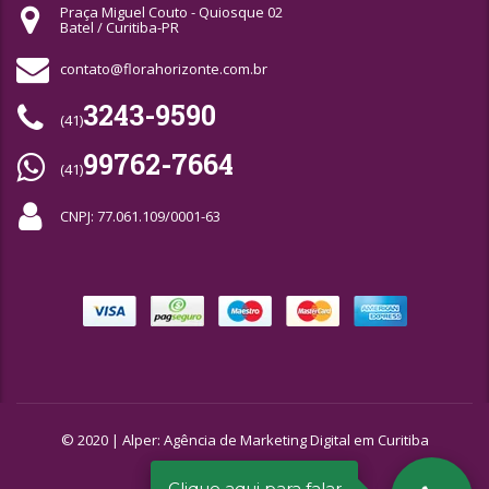
Praça Miguel Couto - Quiosque 02
Batel / Curitiba-PR
contato@florahorizonte.com.br
3243-9590
(41)
99762-7664
(41)
CNPJ: 77.061.109/0001-63
© 2020 |
Alper: Agência de Marketing Digital em Curitiba
Clique aqui para falar