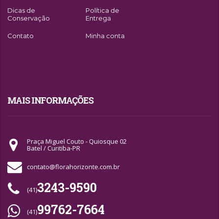
Dicas de
Política de
Conservação
Entrega
Contato
Minha conta
MAIS INFORMAÇÕES
Praça Miguel Couto - Quiosque 02
Batel / Curitiba-PR
contato@florahorizonte.com.br
3243-9590
(41)
99762-7664
(41)