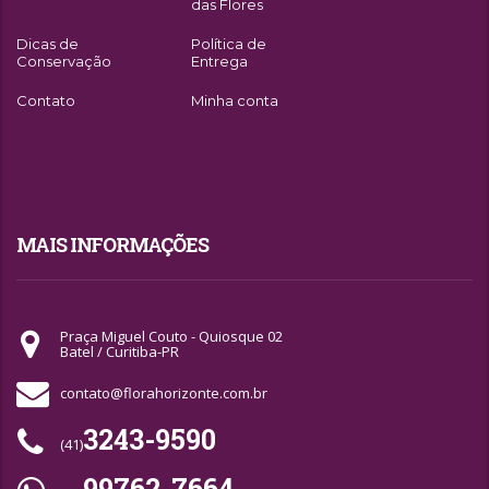
das Flores
Dicas de
Política de
Conservação
Entrega
Contato
Minha conta
MAIS INFORMAÇÕES
Praça Miguel Couto - Quiosque 02
Batel / Curitiba-PR
contato@florahorizonte.com.br
3243-9590
(41)
99762-7664