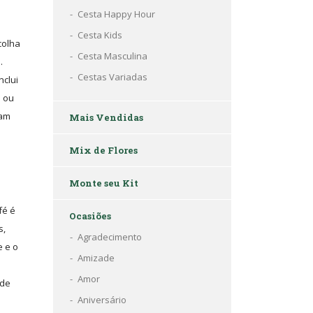
Cesta Happy Hour
Cesta Kids
colha
Cesta Masculina
.
Cestas Variadas
nclui
á ou
zam
Mais Vendidas
Mix de Flores
Monte seu Kit
fé é
Ocasiões
s,
Agradecimento
e e o
Amizade
Amor
 de
Aniversário