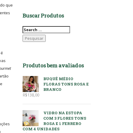
ado que
aentes
Buscar Produtos
Pesquisar
por:
 é
ivas
Produtos bem avaliados
ourmet
artão
BUQUÊ MÉDIO
de
FLORAS TONS ROSA E
BRANCO
R$
138,00
VIDRO NA ESTOPA
COM 3 FLORES TONS
ROSA E 1 FERRERO
opções
COM 4 UNIDADES
u