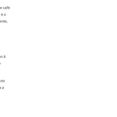
de café
 e o
ente,
ão à
e
.
cto
a a