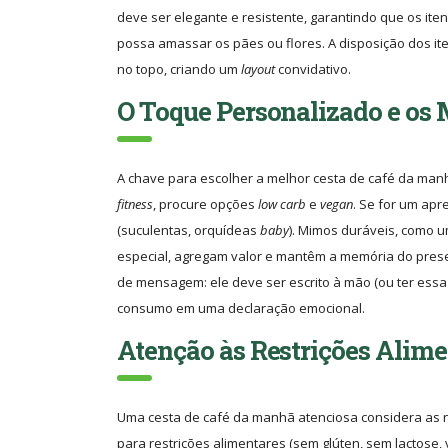
deve ser elegante e resistente, garantindo que os ite
possa amassar os pães ou flores. A disposição dos it
no topo, criando um
layout
convidativo.
O Toque Personalizado e os
A chave para escolher a melhor cesta de café da manhã
fitness
, procure opções
low carb
e
vegan
. Se for um apr
(suculentas, orquídeas
baby
). Mimos duráveis, como u
especial, agregam valor e mantêm a memória do prese
de mensagem: ele deve ser escrito à mão (ou ter ess
consumo em uma declaração emocional.
Atenção às Restrições Alime
Uma cesta de café da manhã atenciosa considera as n
para restrições alimentares (sem glúten, sem lactose