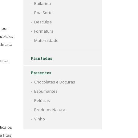
Bailarina
Boa Sorte
Desculpa
s por
Formatura
nduíches
Maternidade
de alta
Plantadas
mica.
Presentes
Chocolates e Doçuras
Espumantes
Pelúcias
Produtos Natura
Vinho
tica ou
 fitas)