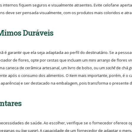
ns internos fiquem seguros e visualmente atraentes. Evite celofane apert
ens deve ser pensada visualmente, com os produtos mais coloridos e atr
 Mimos Duráveis
 é garantir que ela seja adaptada ao perfil do destinatário. Se a pessoa
eciador de flores, opte por cestas que incluam um mini arranjo de flores v
ma caneca de cerâmica artesanal, um livro de bolso, ou um
sachê
de chá
g
nte após o consumo dos alimentos. O item mais importante, porém, é o c
a aparência) e ser destacado na embalagem, pois transforma o presente 
ntares
ecessidades de saúde. Ao escolher, verifique se o fornecedor oferece 
, veganas ou
low sugar
). A capacidade de um fornecedor de adaptar o men