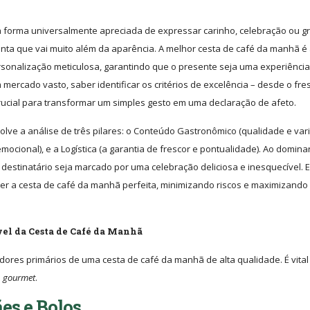
forma universalmente apreciada de expressar carinho, celebração ou gr
nta que vai muito além da aparência. A melhor cesta de café da manhã é
rsonalização meticulosa, garantindo que o presente seja uma experiência
mercado vasto, saber identificar os critérios de excelência – desde o fre
crucial para transformar um simples gesto em uma declaração de afeto.
ve a análise de três pilares: o Conteúdo Gastronômico (qualidade e var
ocional), e a Logística (a garantia de frescor e pontualidade). Ao domina
destinatário seja marcado por uma celebração deliciosa e inesquecível. 
her a cesta de café da manhã perfeita, minimizando riscos e maximizando
el da Cesta de Café da Manhã
dores primários de uma cesta de café da manhã de alta qualidade. É vital
a
gourmet
.
es e Bolos