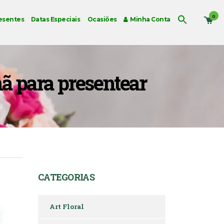
0
esentes
Datas Especiais
Ocasiões
Minha Conta
ã para presentear
CATEGORIAS
Art Floral