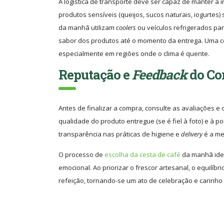
A logística de transporte deve ser capaz de manter a 
produtos sensíveis (queijos, sucos naturais, iogurtes
da manhã utilizam
coolers
ou veículos refrigerados par
sabor dos produtos até o momento da entrega. Uma 
especialmente em regiões onde o clima é quente.
Reputação e
Feedback
do Co
Antes de finalizar a compra, consulte as avaliações e 
qualidade do produto entregue (se é fiel à foto) e à 
transparência nas práticas de higiene e
delivery
é a me
O processo de
escolha da cesta de café
da manhã idea
emocional. Ao priorizar o frescor artesanal, o equilí
refeição, tornando-se um ato de celebração e carinho 