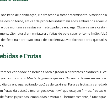
os itens de panificação, e o frescor é o fator determinante. A melhor es
-saídos do forno, em vez de produtos industrializados embalados a vácuo
s e que montam as cestas na madrugada da entrega. Observe se a cesta i
mentação natural em miniatura e fatias de bolo caseiro (como limão, fub
e “feito na hora” são sinais de excelência. Evite fornecedores que utili
os.
ebidas e Frutas
ferecer variedade de bebidas para agradar a diferentes paladares. O ca
e
premium
ou como
blends
de grãos especiais. Os sucos devem ser naturai
dia da entrega, evitando opções de caixinha. Para as frutas, a variedad
m frutas da estação (morangos, uvas, kiwi) que estejam firmes, frescas e
de frutas já picadas, embaladas a vácuo ou hermeticamente, é um toque