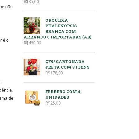
R$
85,00
que não
ORQUIDIA
PHALENOPSIS
BRANCA COM
ARRANJO 6 IMPORTADAS (AB)
r é o
R$
460,00
CF9/ CARTONADA
PRETA COM 8 ITENS
R$
178,00
e
dência,
FERRERO COM 4
UNIDADES
tema de
R$
25,00