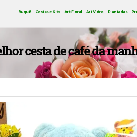
Buquê
Cestas e Kits
Art Floral
Art Vidro
Plantadas
Pr
lhor cesta de café da manh