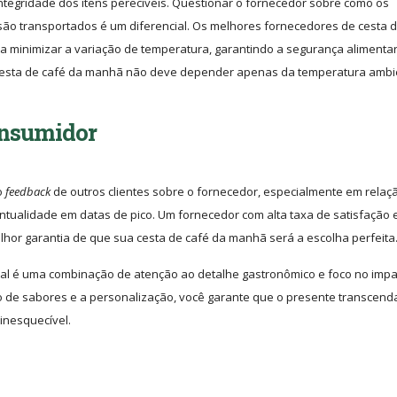
integridade dos itens perecíveis. Questionar o fornecedor sobre como os
) são transportados é um diferencial. Os melhores fornecedores de cesta 
a minimizar a variação de temperatura, garantindo a segurança alimentar
cesta de café da manhã não deve depender apenas da temperatura ambi
nsumidor
o
feedback
de outros clientes sobre o fornecedor, especialmente em relaç
pontualidade em datas de pico. Um fornecedor com alta taxa de satisfação 
lhor garantia de que sua cesta de café da manhã será a escolha perfeita
l é uma combinação de atenção ao detalhe gastronômico e foco no impa
brio de sabores e a personalização, você garante que o presente transcend
inesquecível.