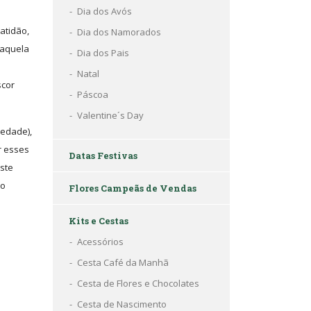
Dia dos Avós
atidão,
Dia dos Namorados
 aquela
Dia dos Pais
Natal
scor
Páscoa
Valentine´s Day
iedade),
r esses
Datas Festivas
Este
 o
Flores Campeãs de Vendas
Kits e Cestas
Acessórios
Cesta Café da Manhã
Cesta de Flores e Chocolates
Cesta de Nascimento