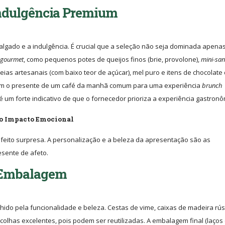
 Indulgência Premium
algado e a indulgência. É crucial que a seleção não seja dominada apena
gourmet
, como pequenos potes de queijos finos (brie, provolone),
mini-sa
eias artesanais (com baixo teor de açúcar), mel puro e itens de chocolate 
am o presente de um café da manhã comum para uma experiência
brunch
é um forte indicativo de que o fornecedor prioriza a experiência gastronô
 o Impacto Emocional
feito surpresa. A personalização e a beleza da apresentação são as
sente de afeto.
a Embalagem
hido pela funcionalidade e beleza. Cestas de vime, caixas de madeira rús
olhas excelentes, pois podem ser reutilizadas. A embalagem final (laços e