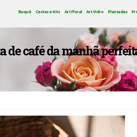
Buquê
Cestas e Kits
Art Floral
Art Vidro
Plantadas
Pr
 de café da manhã perfeita: