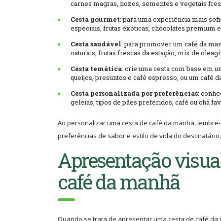
carnes magras, nozes, sementes e vegetais fres
Cesta gourmet
: para uma experiência mais sofis
especiais, frutas exóticas, chocolates premium e
Cesta saudável
: para promover um café da manh
naturais, frutas frescas da estação, mix de olea
Cesta temática
: crie uma cesta com base em u
queijos, presuntos e café espresso, ou um café da
Cesta personalizada por preferências
: conhe
geleias, tipos de pães preferidos, café ou chá f
Ao personalizar uma cesta de café da manhã, lembre-
preferências de sabor e estilo de vida do destinatár
Apresentação visual
café da manhã
Quando se trata de apresentar uma cesta de café d