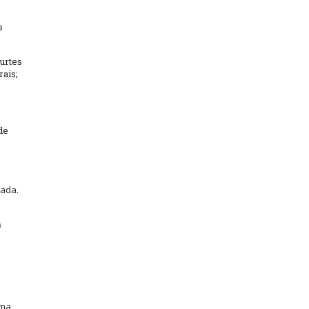
s
urtes
rais;
de
iada.
uma