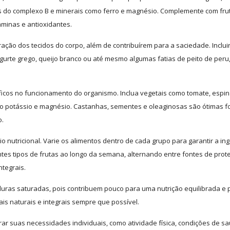
nas do complexo B e minerais como ferro e magnésio. Complemente com fru
aminas e antioxidantes.
ação dos tecidos do corpo, além de contribuírem para a saciedade. Inclui
urte grego, queijo branco ou até mesmo algumas fatias de peito de peru
cos no funcionamento do organismo. Inclua vegetais como tomate, espin
omo potássio e magnésio. Castanhas, sementes e oleaginosas são ótimas f
o.
o nutricional. Varie os alimentos dentro de cada grupo para garantir a in
ntes tipos de frutas ao longo da semana, alternando entre fontes de prot
ntegrais.
rduras saturadas, pois contribuem pouco para uma nutrição equilibrada e
is naturais e integrais sempre que possível.
ar suas necessidades individuais, como atividade física, condições de s