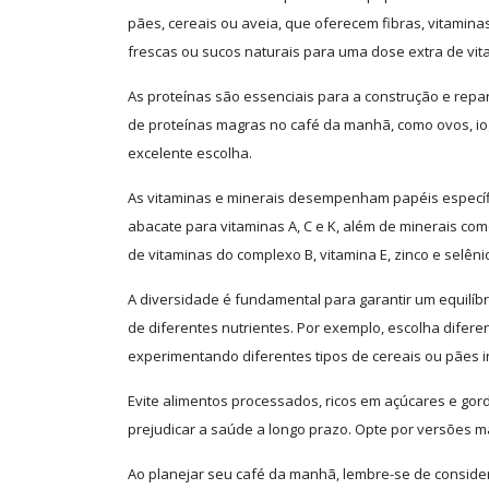
pães, cereais ou aveia, que oferecem fibras, vitami
frescas ou sucos naturais para uma dose extra de vit
As proteínas são essenciais para a construção e repar
de proteínas magras no café da manhã, como ovos, iog
excelente escolha.
As vitaminas e minerais desempenham papéis específi
abacate para vitaminas A, C e K, além de minerais c
de vitaminas do complexo B, vitamina E, zinco e selêni
A diversidade é fundamental para garantir um equilíbri
de diferentes nutrientes. Por exemplo, escolha difere
experimentando diferentes tipos de cereais ou pães i
Evite alimentos processados, ricos em açúcares e go
prejudicar a saúde a longo prazo. Opte por versões ma
Ao planejar seu café da manhã, lembre-se de consider