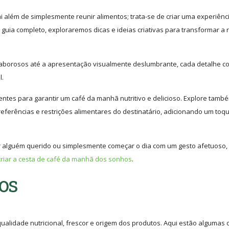
i além de simplesmente reunir alimentos; trata-se de criar uma experiênc
ia completo, exploraremos dicas e ideias criativas para transformar a r
aborosos até a apresentação visualmente deslumbrante, cada detalhe co
l.
entes para garantir um café da manhã nutritivo e delicioso. Explore tamb
eferências e restrições alimentares do destinatário, adicionando um toq
r alguém querido ou simplesmente começar o dia com um gesto afetuoso,
criar a cesta de café da manhã dos sonhos
.
os
ualidade nutricional, frescor e origem dos produtos. Aqui estão algumas 