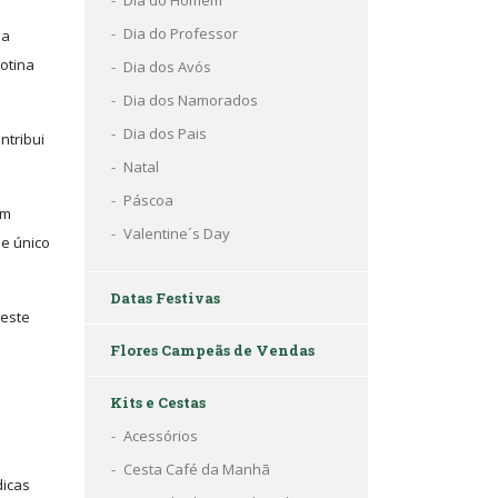
Dia do Homem
Dia do Professor
ia
otina
Dia dos Avós
Dia dos Namorados
Dia dos Pais
ntribui
Natal
Páscoa
ém
Valentine´s Day
ue único
Datas Festivas
 este
Flores Campeãs de Vendas
Kits e Cestas
Acessórios
Cesta Café da Manhã
dicas