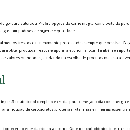
or de gordura saturada. Prefira opções de carne magra, como peito de peru
ra garantir padrões de higiene e qualidade.
ar alimentos frescos e minimamente processados sempre que possível. Faç
ara obter produtos frescos e apoiar a economia local. Também é importa
es e valores nutricionais, ajudando na escolha de produtos mais saudávei
al
 ingestão nutricional completa é crucial para começar o dia com energia e
rar a inclusão de carboidratos, proteínas, vitaminas e minerais essenciai
fornecendo energia rápida ao corpo. Opte por carboidratos integrais, 