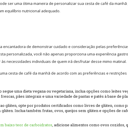
 pode ser uma ótima maneira de personalizar sua cesta de café da manhã
m equilíbrio nutricional adequado.
a encantadora de demonstrar cuidado e consideração pelas preferência
 cesta personalizada, você não apenas proporciona uma experiência gast
às necessidades individuais de quem irá desfrutar desse mimo matinal.
r uma cesta de café da manhã de acordo com as preferências e restrições
rio segue uma dieta vegana ou vegetariana, inclua opções como leites veg
 frescas, pães integrais e uma variedade de pastas e patês à base de pla
 ao glúten, opte por produtos certificados como livres de glúten, como p
m glúten. Inclua também frutas, ovos, queijos sem glúten e opções de caf
om baixo teor de carboidratos
, adicione alimentos como ovos cozidos, q