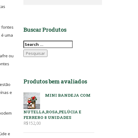
tas
r fontes
Buscar Produtos
, é uma
Pesquisar
por:
afre ou
ontes
Produtos bem avaliados
gestão
eínas e
MINI BANDEJA COM
NUTELLA,ROSA,PELÚCIA E
 podem
FERRERO 8 UNIDADES
R$
152,00
aúde e