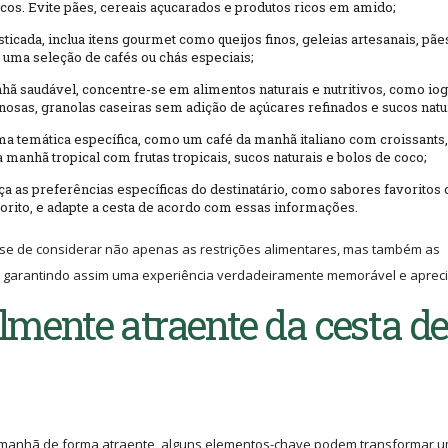
cos. Evite pães, cereais açucarados e produtos ricos em amido;
ticada, inclua itens gourmet como queijos finos, geleias artesanais, pãe
 uma seleção de cafés ou chás especiais;
ã saudável, concentre-se em alimentos naturais e nutritivos, como iog
ginosas, granolas caseiras sem adição de açúcares refinados e sucos natu
ma temática específica, como um café da manhã italiano com croissants,
 manhã tropical com frutas tropicais, sucos naturais e bolos de coco;
ça as preferências específicas do destinatário, como sabores favoritos 
avorito, e adapte a cesta de acordo com essas informações.
se de considerar não apenas as restrições alimentares, mas também as
io, garantindo assim uma experiência verdadeiramente memorável e aprec
mente atraente da cesta de
a manhã de forma atraente, alguns elementos-chave podem transformar 