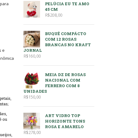
 para
PELÚCIA EU TE AMO
45 CM
R$
208,00
BUQUÊ COMPÁCTO
COM 12 ROSAS
BRANCAS NO KRAFT
s e
JORNAL
R$
160,00
ronômica
MEIA DZ DE ROSAS
NACIONAL COM
FERRERO COM 8
UNIDADES
R$
150,00
etais,
ntas;
ães,
ART VIDRO TOP
é ou
HORIZONTE TONS
ROSA E AMARELO
R$
278,00
ueijos,