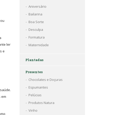
Aniversário
Bailarina
 ou
Boa Sorte
Desculpa
Formatura
a
nte ler
Maternidade
s e
Plantadas
Presentes
Chocolates e Doçuras
Espumantes
 saúde.
Pelúcias
s em
Produtos Natura
Vinho
como