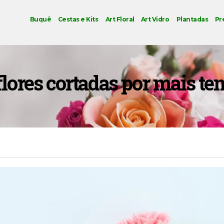
Buquê
Cestas e Kits
Art Floral
Art Vidro
Plantadas
Pr
lores cortadas por mais tem