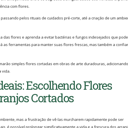
ência com flores.
, passando pelos rituais de cuidados pré-corte, até a criação de um ambie
a das flores e aprenda a evitar bactérias e fungos indesejados que pod
erá as ferramentas para manter suas flores frescas, mas também a confia
marão simples flores cortadas em obras de arte duradouras, adicionand
 vida.
deais: Escolhendo Flores
ranjos Cortados
 ambiente, mas a frustração de vê-las murcharem rapidamente pode ser
is, é possível prolongar significativamente a vida e a frescura dos arran