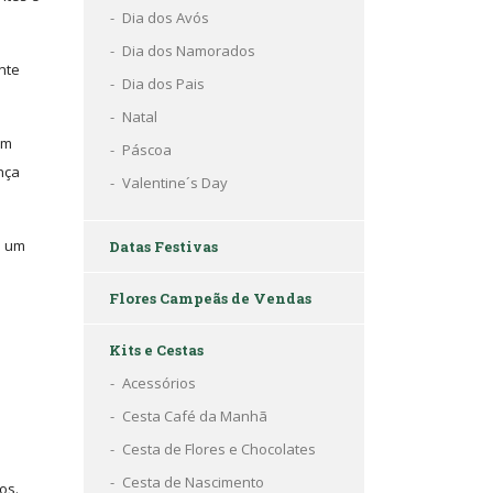
Dia dos Avós
Dia dos Namorados
nte
Dia dos Pais
Natal
em
Páscoa
nça
Valentine´s Day
o um
Datas Festivas
Flores Campeãs de Vendas
Kits e Cestas
Acessórios
Cesta Café da Manhã
Cesta de Flores e Chocolates
Cesta de Nascimento
jos.