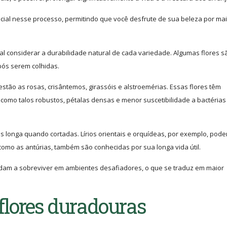
cial nesse processo, permitindo que você desfrute de sua beleza por ma
ial considerar a durabilidade natural de cada variedade. Algumas flores s
pós serem colhidas.
tão as rosas, crisântemos, girassóis e alstroemérias. Essas flores têm
 como talos robustos, pétalas densas e menor suscetibilidade a bactérias
is longa quando cortadas. Lírios orientais e orquídeas, por exemplo, pod
como as antúrias, também são conhecidas por sua longa vida útil.
udam a sobreviver em ambientes desafiadores, o que se traduz em maior
 flores duradouras