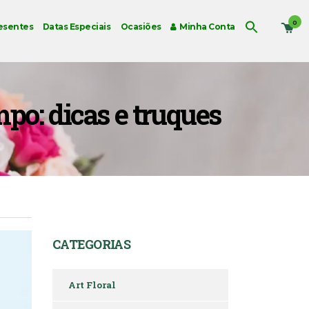
0
esentes
Datas Especiais
Ocasiões
Minha Conta
po: dicas e truques
CATEGORIAS
Art Floral