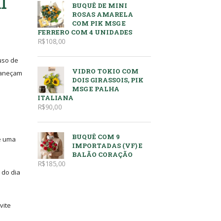
l
BUQUÊ DE MINI
ROSAS AMARELA
COM PIK MSG E
FERRERO COM 4 UNIDADES
R$
108,00
uso de
VIDRO TOKIO COM
rmaneçam
DOIS GIRASSOIS, PIK
MSG E PALHA
ITALIANA
R$
90,00
BUQUÊ COM 9
se uma
IMPORTADAS (VF) E
BALÃO CORAÇÃO
R$
185,00
 do dia
vite