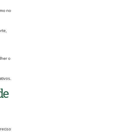
omo no
rte,
lher o
tivos.
de
reciso