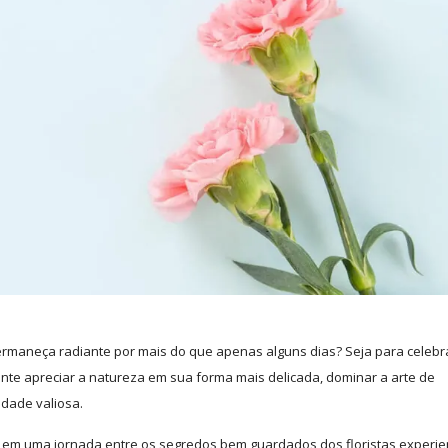
maneça radiante por mais do que apenas alguns dias? Seja para celebr
nte apreciar a natureza em sua forma mais delicada, dominar a arte de
idade valiosa.
 em uma jornada entre os segredos bem guardados dos floristas experie